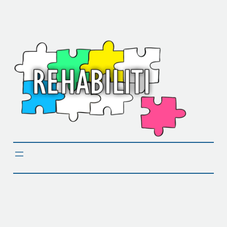
Liigu
sisu
juurde