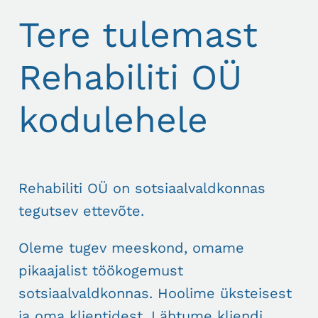
Tere tulemast
Rehabiliti OÜ
kodulehele
Rehabiliti OÜ on sotsiaalvaldkonnas
tegutsev ettevõte.
Oleme tugev meeskond, omame
pikaajalist töökogemust
sotsiaalvaldkonnas. Hoolime üksteisest
ja oma klientidest. Lähtume kliendi