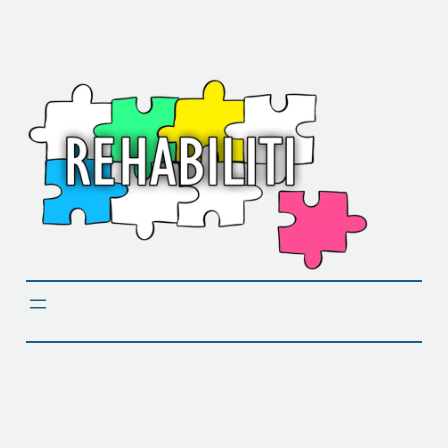
Liigu
sisu
juurde